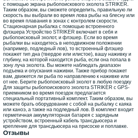
с помощью экрана рыбопоискового эхолота STRIKER.
Таким образом, вы сможете определить, правильную ли
скорость вы выбрали во время лова рыбы на блесну или
во время плавания в зонах с контролем скорости.
Стационарная рыбалка с помощью встроенного
флэшера Устройство STRIKER включает в себя и
рыбопоисковый эхолот, и флэшер. Если во время
рыбалки вы находитесь в неподвижном положении
(например, подледный лов), то встроенный флэшер
покажет тип дна (твердое или илистое), вашу наживку и
глубину, на которой находится рыба, если она попала в
зону луча эхолота. Вы можете наблюдать диапазон
подъема и опускания наживки. Также прибор покажет
вам, движется ли рыба по направлению к наживке или
от нее. Берите рыбопоисковый эхолот в любую поездку
Для защиты рыбопоискового эхолота STRIKER с GPS-
приемником во время поездок предлагается
специальный портативный комплект. Таким образом, вы
можете брать оборудование с собой на рыбалку с каяка
или каноэ, а также на подледный лов. В комплект входит
герметичная аккумуляторная батарея с зарядным
устройством, встроенный кабель трансдьюсера и
крепление для трансдьюсера на присоске и поплавке.
Отзывы