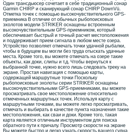
Один трансдьюсер сочетает в себе традиционный сонар
Garmin CHIRP и сканирующий сонар CHIRP DownVü.
Отметка точек с помощью высокочувствительного GPS-
приемника В отличие от обычных рыбопоисковых
эхолотов модели STRIKER оснащены встроенным
высокочувствительным GPS-приемником, который
обеспечивает быстрый и точный расчет местоположения
и поддерживает прием сигнала в любом месте озера.
Устройство позволяет отмечать точки удачной рыбалки,
чтобы в будущем вы могли без труда отыскать удачные
места. Кроме того, вы можете отмечать на озере такие
объекты, как доки, слипы и т.д. Чтобы вернуться к
выбранной точке, нужно всего лишь следовать треку на
экране. Простая навигация с помощью карты,
содержащей маршрутные точки Поскольку
рыбопоисковые эхолоты серии STRIKER оснащены
высокочувствительными GPS-приемниками, вы можете
просматривать свое местоположение относительно
отмеченных маршрутных точек. Используя карту с
маршрутными точками, вы можете легко просматривать,
отмечать и выбирать в качестве пункта назначения такие
местоположения, как сваи и доки. Кроме того, такая
карта является отличным инструментом для поиска
обратного пути к причалу. Просмотр скорости на экране
Вы можете быстро и легко узнать скорость вашего судна