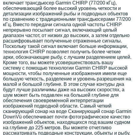
включает трансдьюсер Garmin CHIRP (77/200 кГц),
обеспечивающий более высокий уровень четкости и
детализации изображений рыбы и подводных объектов
по сравнению с традиционными трансдьюсерами 77/200
кГц. Вместо передачи сигнала одной частоты CHIRP
непрерывно посылает сигнал, включающий целый
диапазон частот, от низких до высоких, а затем отдельно
расшифровывает полученные отраженные сигналы.
Поскольку такой сигнал включает больше информации,
технология CHIRP позволяет получить более четкие
арки, обозначающие рыбу, с лучшим разделением целей.
Кроме того, вы можете усовершенствовать вашу
систему с помощью технологии Garmin CHIRP высокой
мощности, чтобы полученные изображения имели еще
большую четкость, разделение и уровень разрешения на
малой и большой глубине. В этом случае контуры дна
будут лучше различимы даже на высоких скоростях, а
шум может быть подавлен на большей глубине для
обеспечения своевременной интерпретации
изображений подводной области. Самый четкий
сканирующий сонар на воде Сканирующий сонар Garmin
DownVü обеспечивает почти фотографическое качество
изображений объектов, находящихся под вашим судном
на глубине до 225 метров. Вы можете отчетливо
рассматривать подводные конструкции, объекты и рыбу.