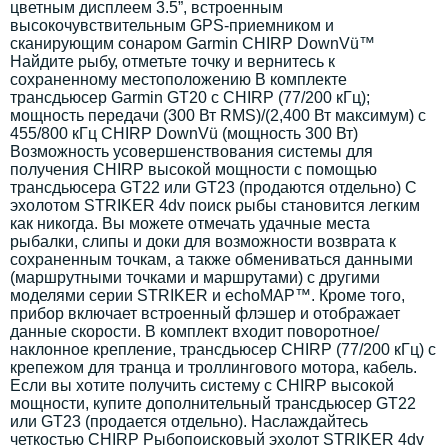
цветным дисплеем 3.5”, встроенным
высокочувствительным GPS-приемником и
сканирующим сонаром Garmin CHIRP DownVü™
Найдите рыбу, отметьте точку и вернитесь к
сохраненному местоположению В комплекте
трансдьюсер Garmin GT20 с CHIRP (77/200 кГц);
мощность передачи (300 Вт RMS)/(2,400 Вт максимум) с
455/800 кГц CHIRP DownVü (мощность 300 Вт)
Возможность усовершенствования системы для
получения CHIRP высокой мощности с помощью
трансдьюсера GT22 или GT23 (продаются отдельно) С
эхолотом STRIKER 4dv поиск рыбы становится легким
как никогда. Вы можете отмечать удачные места
рыбалки, слипы и доки для возможности возврата к
сохраненным точкам, а также обмениваться данными
(маршрутными точками и маршрутами) с другими
моделями серии STRIKER и echoMAP™. Кроме того,
прибор включает встроенный флэшер и отображает
данные скорости. В комплект входит поворотное/
наклонное крепление, трансдьюсер CHIRP (77/200 кГц) с
крепежом для транца и троллингового мотора, кабель.
Если вы хотите получить систему с CHIRP высокой
мощности, купите дополнительный трансдьюсер GT22
или GT23 (продается отдельно). Наслаждайтесь
четкостью CHIRP Рыбопоисковый эхолот STRIKER 4dv