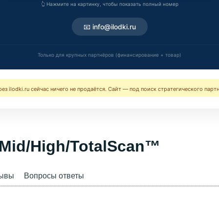
👆 Нажмите на картинку, чтобы показать полный номер
📧 info@ilodki.ru
Только для крупных партнёров (финансирование + товар)
ерез ilodki.ru сейчас ничего не продаётся. Сайт — под поиск стратегического парт
i Mid/High/TotalScan™
ывы
Вопросы ответы