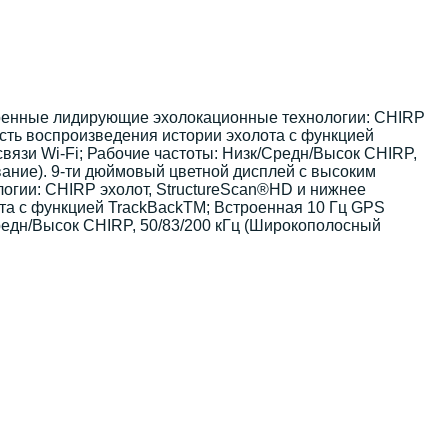
роенные лидирующие эхолокационные технологии: CHIRP
сть воспроизведения истории эхолота с функцией
вязи Wi-Fi; Рабочие частоты: Низк/Средн/Высок CHIRP,
вание). 9-ти дюймовый цветной дисплей с высоким
гии: CHIRP эхолот, StructureScan®HD и нижнее
а с функцией TrackBackTM; Встроенная 10 Гц GPS
редн/Высок CHIRP, 50/83/200 кГц (Широкополосный