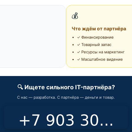
💰
Что ждём от партнёра
✓ Финансирование
✓ Товарный запас
✓ Ресурсы на маркетинг
✓ Масштабное видение
🔍 Ищете сильного IT-партнёра?
С нас — разработка. С партнёра — деньги и товар.