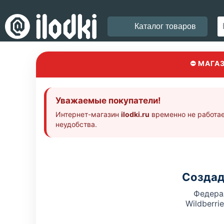
Каталог товаров
⛔ МАГА
Уважаемые покупатели!
Интернет-магазин
ilodki.ru
временно не работае
неудобства.
Создад
Федера
Wildberri