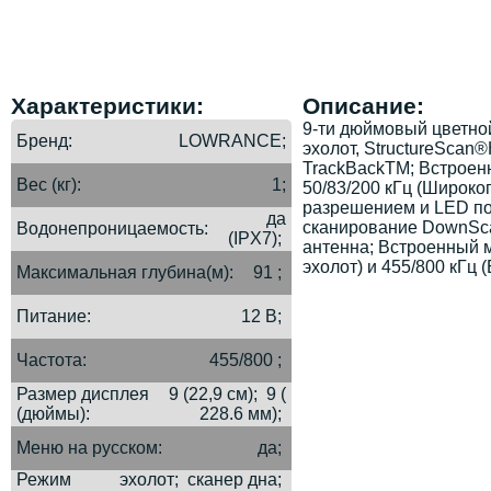
Характеристики:
Описание:
9-ти дюймовый цветно
Бренд
LOWRANCE;
эхолот, StructureSca
TrackBackTM; Встроенн
Вес (кг)
1;
50/83/200 кГц (Широко
разрешением и LED по
да
сканирование DownSca
Водонепроницаемость
(IPX7);
антенна; Встроенный м
эхолот) и 455/800 кГц 
Максимальная глубина(м)
91 ;
Питание
12 В;
Частота
455/800 ;
Размер дисплея
9 (22,9 см); 9 (
(дюймы)
228.6 мм);
Меню на русском
да;
Режим
эхолот; сканер дна;