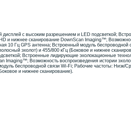
й дисплей с высоким разрешением и LED подсветкой; Вст
n®HD и нижнее сканирование DownScan Imaging™; Возможно
ая 10 Гц GPS антенна; Встроенный модуль беспроводной с
полосный эхолот) и 455/800 кГц (Боковое и нижнее сканиро
дсветкой; Встроенные лидирующие эхолокационные техноло
n Imaging™; Возможность воспроизведения истории эхолот
одуль беспроводной связи Wi-Fi; Рабочие частоты: Низк/С
(Боковое и нижнее сканирование).