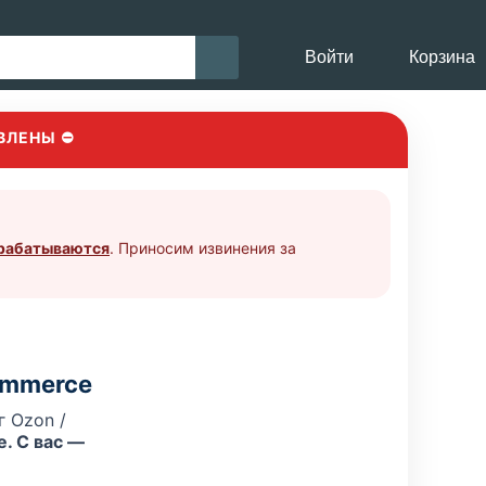
Войти
Корзина
ВЛЕНЫ ⛔
брабатываются
. Приносим извинения за
ommerce
 Ozon /
. С вас —