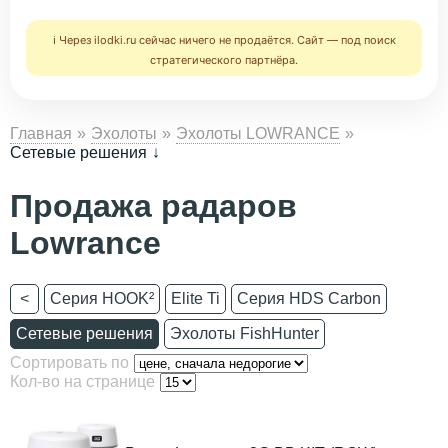
ℹ️ Через ilodki.ru сейчас ничего не продаётся. Сайт — под поиск
стратегического партнёра.
Главная
Эхолоты
Эхолоты LOWRANCE
Сетевые решения
Продажа радаров
Lowrance
<
Серия HOOK²
Elite Ti
Серия HDS Carbon
Сетевые решения
Эхолоты FishHunter
Сортировать по
Кол-во на странице