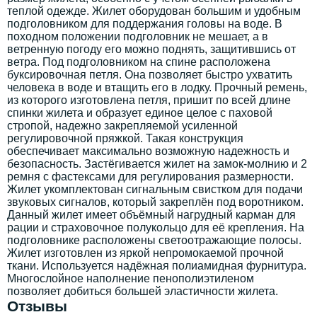
теплой одежде. Жилет оборудован большим и удобным
подголовником для поддержания головы на воде. В
походном положении подголовник не мешает, а в
ветренную погоду его можно поднять, защитившись от
ветра. Под подголовником на спине расположена
буксировочная петля. Она позволяет быстро ухватить
человека в воде и втащить его в лодку. Прочный ремень,
из которого изготовлена петля, пришит по всей длине
спинки жилета и образует единое целое с паховой
стропой, надежно закрепляемой усиленной
регулировочной пряжкой. Такая конструкция
обеспечивает максимально возможную надежность и
безопасность. Застёгивается жилет на замок-молнию и 2
ремня с фастексами для регулирования размерности.
Жилет укомплектован сигнальным свистком для подачи
звуковых сигналов, который закреплён под воротником.
Данный жилет имеет объёмный нагрудный карман для
рации и страховочное полукольцо для её крепления. На
подголовнике расположены светоотражающие полосы.
Жилет изготовлен из яркой непромокаемой прочной
ткани. Используется надёжная полиамидная фурнитура.
Многослойное наполнение пенополиэтиленом
позволяет добиться большей эластичности жилета.
Отзывы