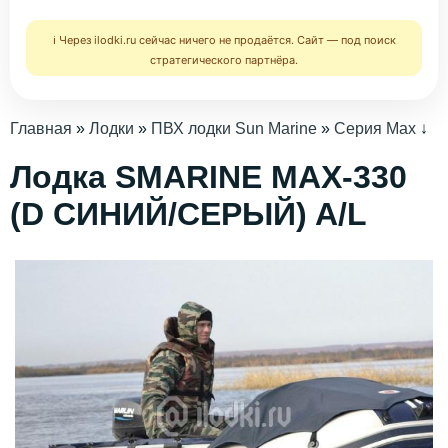
ℹ️ Через ilodki.ru сейчас ничего не продаётся. Сайт — под поиск
стратегического партнёра.
Главная
»
Лодки
»
ПВХ лодки Sun Marine
»
Серия Max
↓
Лодка SMARINE MAX-330
(D СИНИЙ/СЕРЫЙ) A/L