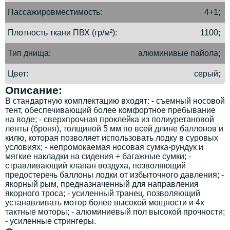
Пассажировместимость
4+1;
Плотность ткани ПВХ (гр/м²)
1100;
Тип днища
алюминивые пайола;
Цвет
серый;
Описание:
В стандартную комплектацию входят: - съемный носовой
тент, обеспечивающий более комфортное пребывание
на воде; - сверхпрочная проклейка из полиуретановой
ленты (броня), толщиной 5 мм по всей длине баллонов и
килю, которая позволяет использовать лодку в суровых
условиях; - непромокаемая носовая сумка-рундук и
мягкие накладки на сидения + багажные сумки; -
стравливающий клапан воздуха, позволяющий
предостеречь баллоны лодки от избыточного давления; -
якорный рым, предназначенный для направления
якорного троса; - усиленный транец, позволяющий
устанавливать мотор более высокой мощности и 4х
тактные моторы; - алюминиевый пол высокой прочности;
- усиленные стрингеры.