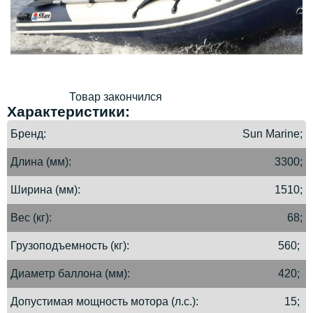
Товар закончился
Характеристики:
Бренд
Sun Marine;
Длина (мм)
3300;
Ширина (мм)
1510;
Вес (кг)
68;
Грузоподъемность (кг)
560;
Диаметр баллона (мм)
420;
Допустимая мощность мотора (л.с.)
15;