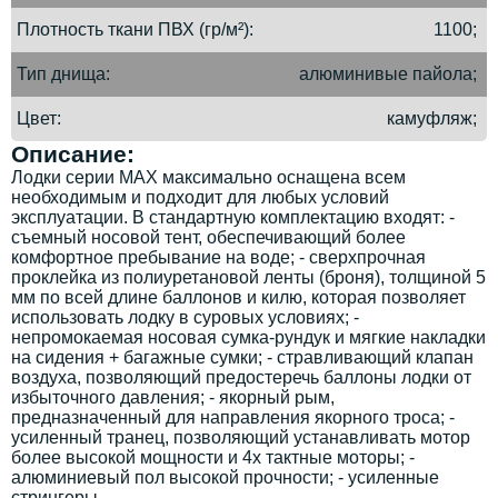
Плотность ткани ПВХ (гр/м²)
1100;
Тип днища
алюминивые пайола;
Цвет
камуфляж;
Описание:
Лодки серии MAX максимально оснащена всем
необходимым и подходит для любых условий
эксплуатации. В стандартную комплектацию входят: -
съемный носовой тент, обеспечивающий более
комфортное пребывание на воде; - сверхпрочная
проклейка из полиуретановой ленты (броня), толщиной 5
мм по всей длине баллонов и килю, которая позволяет
использовать лодку в суровых условиях; -
непромокаемая носовая сумка-рундук и мягкие накладки
на сидения + багажные сумки; - стравливающий клапан
воздуха, позволяющий предостеречь баллоны лодки от
избыточного давления; - якорный рым,
предназначенный для направления якорного троса; -
усиленный транец, позволяющий устанавливать мотор
более высокой мощности и 4х тактные моторы; -
алюминиевый пол высокой прочности; - усиленные
стрингеры.