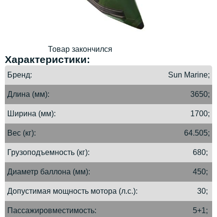
Товар закончился
Характеристики:
Бренд
Sun Marine;
Длина (мм)
3650;
Ширина (мм)
1700;
Вес (кг)
64.505;
Грузоподъемность (кг)
680;
Диаметр баллона (мм)
450;
Допустимая мощность мотора (л.с.)
30;
Пассажировместимость
5+1;