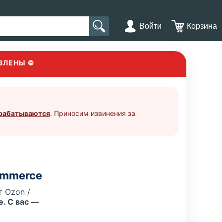
Войти
Корзина
ВЛЕНЫ ⛔
брабатываются
. Приносим извинения за
ommerce
 Ozon /
. С вас —