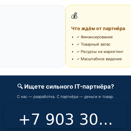
💰
Что ждём от партнёра
✓ Финансирование
✓ Товарный запас
✓ Ресурсы на маркетинг
✓ Масштабное видение
🔍 Ищете сильного IT-партнёра?
С нас — разработка. С партнёра — деньги и товар.