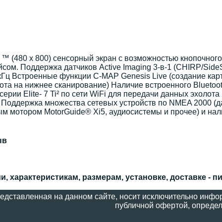
™ (480 x 800) сенсорный экран с возможностью кнопочног
ом. Поддержка датчиков Active Imaging 3-в-1 (CHIRP/Sid
0 кГц Встроенные функции C-MAP Genesis Live (создание ка
ота на нижнее сканирование) Наличие встроенного Bluetoo
ерии Elite- 7 Ti² по сети WiFi для передачи данных эхолот
. Поддержка множества сетевых устройств по NMEA 2000 (д
ым мотором MotorGuide® Xi5, аудиосистемы и прочее) и на
ыв
, характеристикам, размерам, установке, доставке - п
едставленная на данном сайте, носит исключительно инфор
публичной офертой, определ