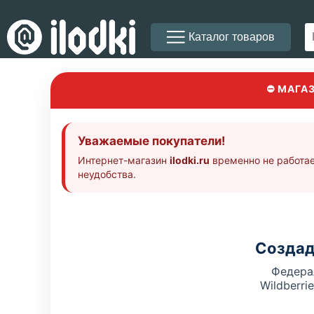
Каталог товаров
⛔ МАГА
Уважаемые покупатели!
Интернет-магазин
ilodki.ru
временно не работае
неудобства.
Создад
Федера
Wildberri