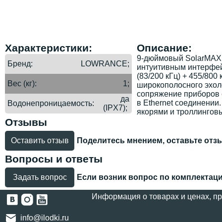
Характеристики:
Описание:
9-дюймовый SolarMAX 
Бренд
LOWRANCE;
интуитивным интерфейс
(83/200 кГц) + 455/80
Вес (кг)
1;
широкополосного эхол
сопряжение приборов с
да
в Ethernet соединении
Водонепроницаемость
(IPX7);
якорями и троллингов
Отзывы
Оставить отзыв
Поделитесь мнением, оставьте отз
Вопросы и ответы
Задать вопрос
Если возник вопрос по комплектации
Информация о товарах и ценах, пр
info@ilodki.ru