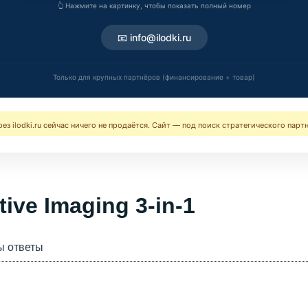
👆 Нажмите на картинку, чтобы показать полный номер
📧 info@ilodki.ru
Только для крупных партнёров (финансирование + товар)
ерез ilodki.ru сейчас ничего не продаётся. Сайт — под поиск стратегического парт
tive Imaging 3-in-1
ы ответы