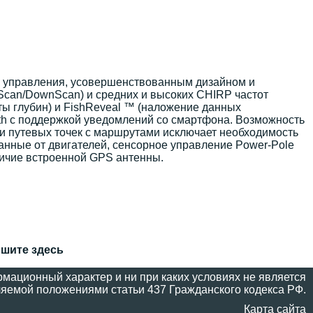
о управления, усовершенствованным дизайном и
eScan/DownScan) и средних и высоких CHIRP частот
рты глубин) и FishReveal ™ (наложение данных
th с поддержкой уведомлений со смартфона. Возможность
а и путевых точек с маршрутами исключает необходимость
анные от двигателей, сенсорное управление Power-Pole
личие встроенной GPS антенны.
ишите здесь
мационный характер и ни при каких условиях не является
яемой положениями статьи 437 Гражданского кодекса РФ.
Карта сайта