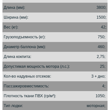
Длина (мм)
3800;
Ширина (мм)
1500;
Вес (кг)
42;
Грузоподъемность (кг)
750;
Диаметр баллона (мм)
460;
Длина кокпита
2,75;
Допустимая мощность мотора (л.с.)
25;
Кол-во надувных отсеков
3 + дно;
Пассажировместимость
4;
Плотность ткани ПВХ (гр/м²)
1050;
Тип лодки
моторная;