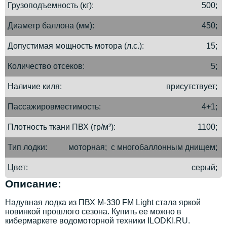
Грузоподъемность (кг)
500;
Диаметр баллона (мм)
450;
Допустимая мощность мотора (л.с.)
15;
Количество отсеков
5;
Наличие киля
присутствует;
Пассажировместимость
4+1;
Плотность ткани ПВХ (гр/м²)
1100;
Тип лодки
моторная; с многобаллонным днищем;
Цвет
серый;
Описание:
Надувная лодка из ПВХ М-330 FM Light стала яркой
новинкой прошлого сезона. Купить ее можно в
кибермаркете водомоторной техники ILODKI.RU.