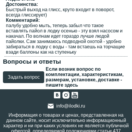
Достоинства:
Быстрый выход на глисс, круто входит в поворот,
всегда глиссирует)
Комментарий:
палубу удобно мыть, теперь забыл что такое
вставлять пайол в лодку осенью - эту взял насосом и
накачал. По волнам идет гораздо лучше людой
пайолки. Сам занимаюсь подводной охотой - удобно
забираться в лодку с воды - там встаешь на торчащие
взади баллоны как на ступеньку
Вопросы и ответы
Если возник вопрос по
комплектации, характеристикам,
Задать вопрос
размерам, установке, доставке -
пишите здесь
info@ilodki.ru
Информация о товарах и ценах, представленная на
данном сайте, носит исключительно информационный
характер и ни при каких условиях не является публичной
офертой, определяемой положениями статьи 437