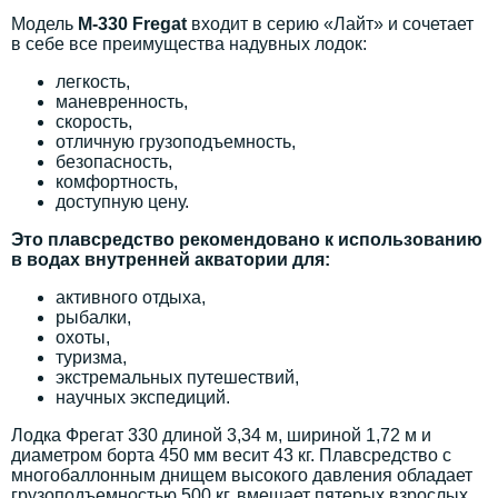
Модель
M-330 Fregat
входит в серию «Лайт» и сочетает
в себе все преимущества надувных лодок:
легкость,
маневренность,
скорость,
отличную грузоподъемность,
безопасность,
комфортность,
доступную цену.
Это плавсредство рекомендовано к использованию
в водах внутренней акватории для:
активного отдыха,
рыбалки,
охоты,
туризма,
экстремальных путешествий,
научных экспедиций.
Лодка Фрегат 330 длиной 3,34 м, шириной 1,72 м и
диаметром борта 450 мм весит 43 кг. Плавсредство с
многобаллонным днищем высокого давления обладает
грузоподъемностью 500 кг, вмещает пятерых взрослых