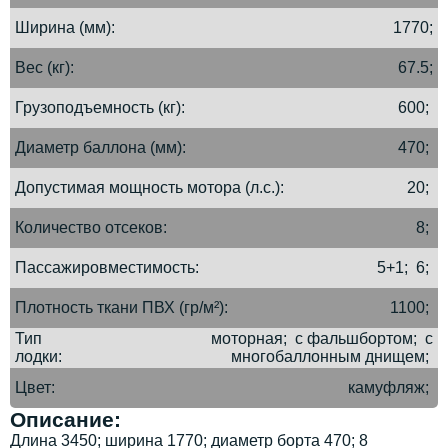
Ширина (мм)
1770;
Вес (кг)
67.5;
Грузоподъемность (кг)
600;
Диаметр баллона (мм)
470;
Допустимая мощность мотора (л.с.)
20;
Количество отсеков
8;
Пассажировместимость
5+1; 6;
Плотность ткани ПВХ (гр/м²)
1100;
Тип
моторная; с фальшбортом; с
лодки
многобаллонным днищем;
Цвет
камуфляж;
Описание:
Длина 3450; ширина 1770; диаметр борта 470; 8