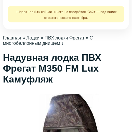
ℹ️ Через ilodki.ru сейчас ничего не продаётся. Сайт — под поиск
стратегического партнёра.
Главная
»
Лодки
»
ПВХ лодки Фрегат
»
C
многобаллонным днищем
↓
Надувная лодка ПВХ
Фрегат М350 FM Lux
Камуфляж