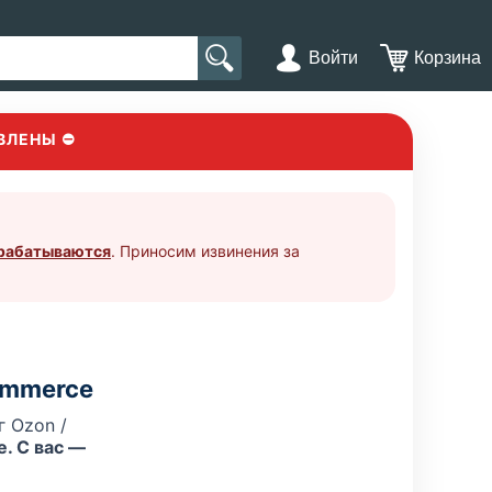
Войти
Корзина
ВЛЕНЫ ⛔
брабатываются
. Приносим извинения за
ommerce
 Ozon /
. С вас —