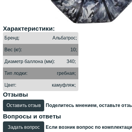
Характеристики:
Бренд
Альбатрос;
Вес (кг)
10;
Диаметр баллона (мм)
340;
Тип лодки
гребная;
Цвет
камуфляж;
Отзывы
Оставить отзыв
Поделитесь мнением, оставьте отз
Вопросы и ответы
Задать вопрос
Если возник вопрос по комплектации