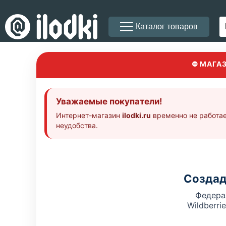
Каталог товаров
⛔ МАГА
Уважаемые покупатели!
Интернет-магазин
ilodki.ru
временно не работае
неудобства.
Создад
Федера
Wildberri