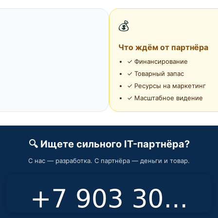
💰
Что ждём от партнёра
✓ Финансирование
✓ Товарный запас
✓ Ресурсы на маркетинг
✓ Масштабное видение
🔍 Ищете сильного IT-партнёра?
С нас — разработка. С партнёра — деньги и товар.