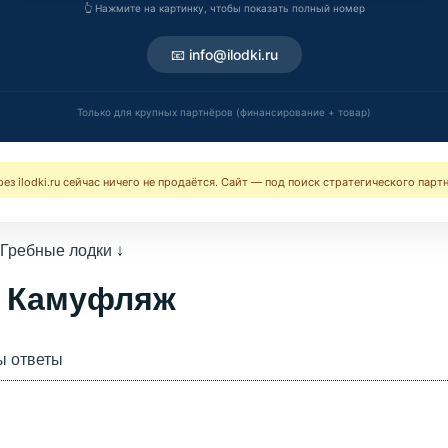
👆 Нажмите на картинку, чтобы показать полный номер
📧 info@ilodki.ru
Только для крупных партнёров (финансирование + товар)
ерез ilodki.ru сейчас ничего не продаётся. Сайт — под поиск стратегического парт
Гребные лодки
↓
0 Камуфляж
ы ответы