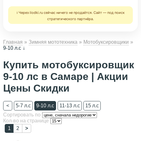
ℹ️ Через ilodki.ru сейчас ничего не продаётся. Сайт — под поиск
стратегического партнёра.
Главная
Зимняя мототехника
Мотобуксировщики
9-10 л.с
Купить мотобуксировщик
9-10 лс в Самаре | Акции
Цены Скидки
<
5-7 л.с
9-10 л.с
11-13 л.с
15 л.с
Сортировать по
Кол-во на странице
1
2
>