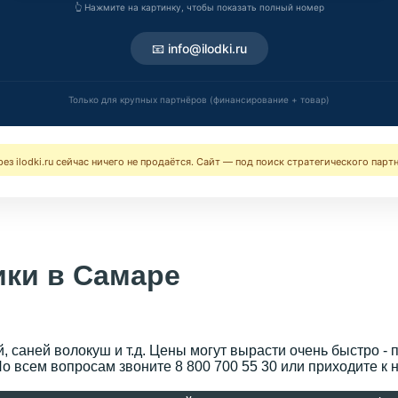
👆 Нажмите на картинку, чтобы показать полный номер
📧 info@ilodki.ru
Только для крупных партнёров (финансирование + товар)
ерез ilodki.ru сейчас ничего не продаётся. Сайт — под поиск стратегического парт
ики в Самаре
 саней волокуш и т.д. Цены могут вырасти очень быстро - 
о всем вопросам звоните 8 800 700 55 30 или приходите к н