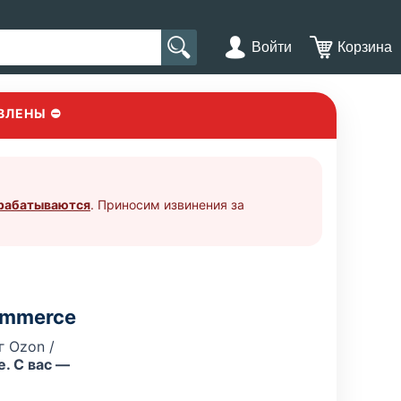
Войти
Корзина
ВЛЕНЫ ⛔
брабатываются
. Приносим извинения за
ommerce
 Ozon /
. С вас —