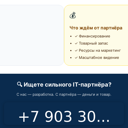
💰
Что ждём от партнёра
✓ Финансирование
✓ Товарный запас
✓ Ресурсы на маркетинг
✓ Масштабное видение
🔍 Ищете сильного IT-партнёра?
С нас — разработка. С партнёра — деньги и товар.