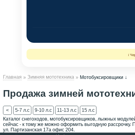
ℹ️ Ч
Главная
Зимняя мототехника
Мотобуксировщики
Продажа зимней мототехн
<
5-7 л.с
9-10 л.с
11-13 л.с
15 л.с
Каталог снегоходов, мотобуксировщиков, лыжных модулей,
сейчас - к тому же можно оформить выгодную рассрочку. П
ул. Партизанская 17а офис 204.