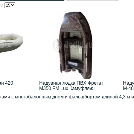
це
ан 420
Надувная лодка ПВХ Фрегат
Наду
М350 FM Lux Камуфляж
М-48
дками с многобалонным дном и фальшбортом длиной 4,3 м 