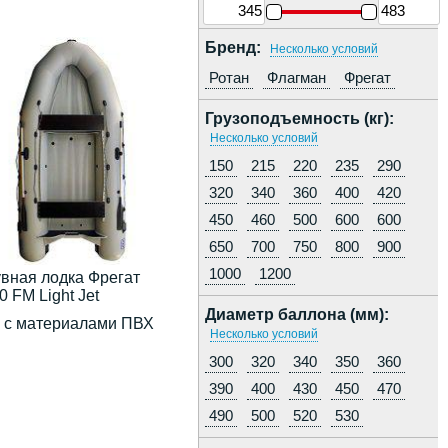
Бренд:
Несколько условий
Ротан
Флагман
Фрегат
Грузоподъемность (кг):
Несколько условий
150
215
220
235
290
320
340
360
400
420
450
460
500
600
600
650
700
750
800
900
1000
1200
вная лодка Фрегат
0 FM Light Jet
Диаметр баллона (мм):
и с материалами ПВХ
Несколько условий
300
320
340
350
360
390
400
430
450
470
490
500
520
530