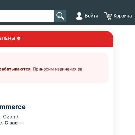
Войти
Корзина
ВЛЕНЫ ⛔
брабатываются
. Приносим извинения за
ommerce
 Ozon /
. С вас —