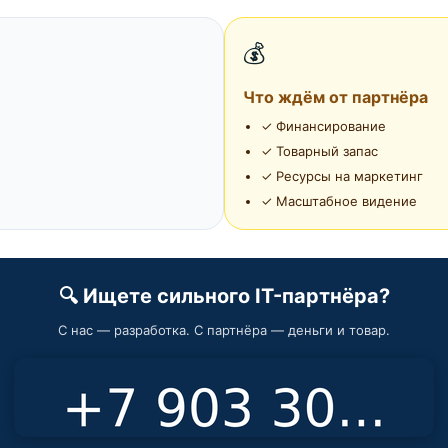
💰
Что ждём от партнёра
✓ Финансирование
✓ Товарный запас
✓ Ресурсы на маркетинг
✓ Масштабное видение
🔍 Ищете сильного IT-партнёра?
С нас — разработка. С партнёра — деньги и товар.