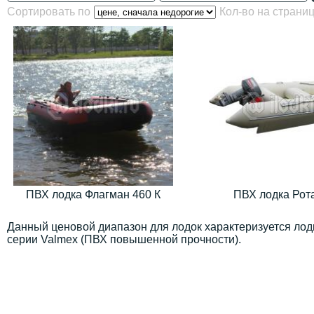
Сортировать по
Кол-во на страни
ПВХ лодка Флагман 460 К
ПВХ лодка Рот
Данный ценовой диапазон для лодок характеризуется ло
серии Valmex (ПВХ повышенной прочности).