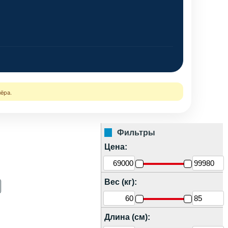
нёра.
Фильтры
Цена:
Вес (кг):
Длина (см):