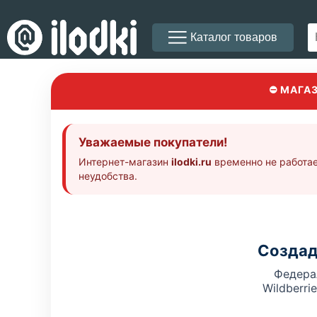
Каталог товаров
⛔ МАГА
Уважаемые покупатели!
Интернет-магазин
ilodki.ru
временно не работае
неудобства.
Создад
Федера
Wildberri